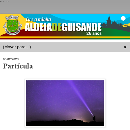
"
" "
"
▼
06/02/2023
Partícula