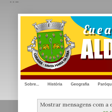
"
" "
"
Sobre...
História
Geografia
Paróqu
Mostrar mensagens com a 
as 