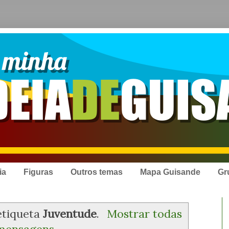
ia
Figuras
Outros temas
Mapa Guisande
Gr
etiqueta
Juventude
.
Mostrar todas
mensagens