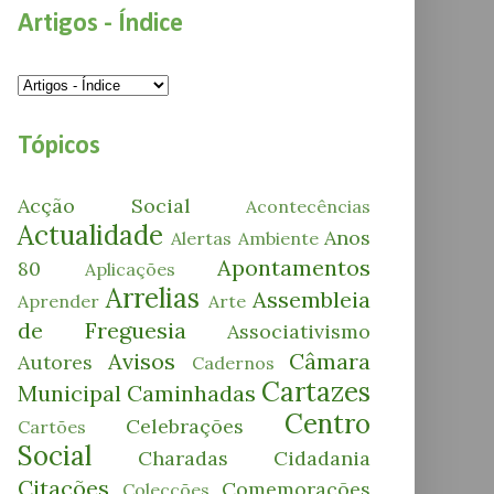
Artigos - Índice
Tópicos
Acção Social
Acontecências
Actualidade
Anos
Alertas
Ambiente
Apontamentos
80
Aplicações
Arrelias
Assembleia
Aprender
Arte
de Freguesia
Associativismo
Avisos
Câmara
Autores
Cadernos
Cartazes
Municipal
Caminhadas
Centro
Celebrações
Cartões
Social
Charadas
Cidadania
Citações
Comemorações
Colecções