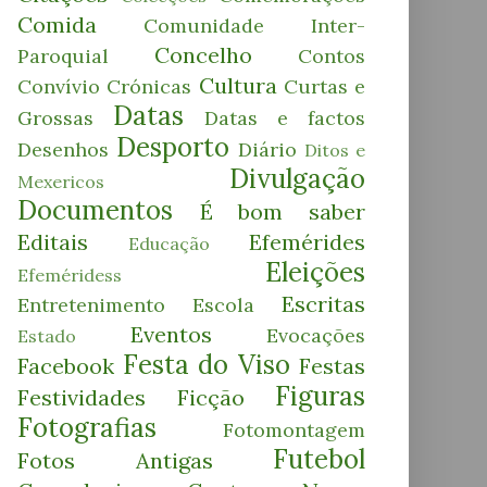
Comida
Comunidade Inter-
Concelho
Paroquial
Contos
Cultura
Convívio
Crónicas
Curtas e
Datas
Grossas
Datas e factos
Desporto
Desenhos
Diário
Ditos e
Divulgação
Mexericos
Documentos
É bom saber
Editais
Efemérides
Educação
Eleições
Efeméridess
Escritas
Entretenimento
Escola
Eventos
Evocações
Estado
Festa do Viso
Facebook
Festas
Figuras
Festividades
Ficção
Fotografias
Fotomontagem
Futebol
Fotos Antigas