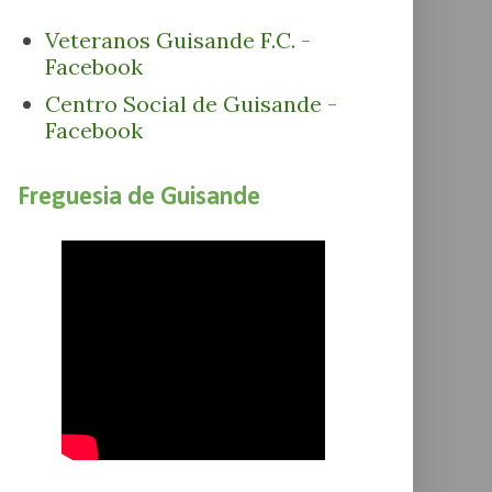
Veteranos Guisande F.C. -
Facebook
Centro Social de Guisande -
Facebook
Freguesia de Guisande