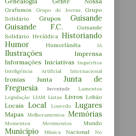
Genealogia
Gente Nossa
Grafismos
Grupo
Grupo de Jovens
Guisande
Grupos
Solidário
Guisande F.C.
Guisande
Historiando
Solidário
Heráldica
Humor
Humorlândia
IA
Ilustrações
Imprensa
Informações
Iniciativas
Inquéritos
Inteligência Artificial
Internacional
Junta de
Ironias
Junta
Freguesia
Juventude
Lamentos
Livros
Lobão
Legislação
LIAM
Listas
Local
Lugares
Locais
Louredo
Memórias
Mapas
Melhoramentos
Mundo
Momentos
Movimentos
Município
Nacional
Música
No