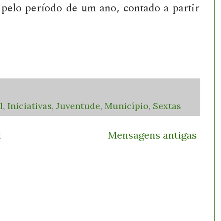
o pelo período de um ano, contado a partir
l
,
Iniciativas
,
Juventude
,
Município
,
Sextas
l
Mensagens antigas