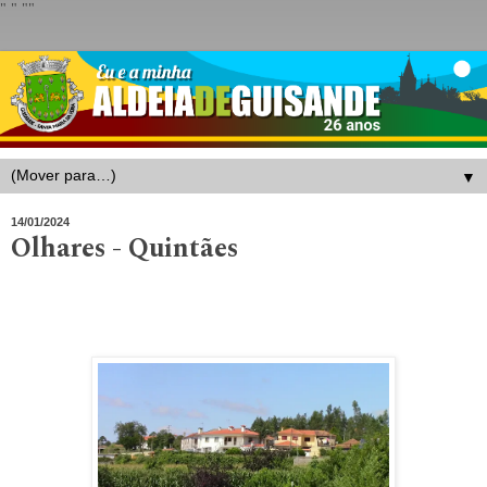
"
" "
"
▼
14/01/2024
Olhares - Quintães