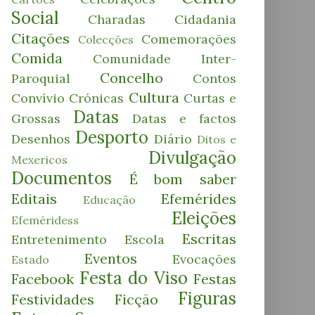
Social
Charadas
Cidadania
Citações
Comemorações
Colecções
Comida
Comunidade Inter-
Concelho
Paroquial
Contos
Cultura
Convívio
Crónicas
Curtas e
Datas
Grossas
Datas e factos
Desporto
Desenhos
Diário
Ditos e
Divulgação
Mexericos
Documentos
É bom saber
Editais
Efemérides
Educação
Eleições
Efeméridess
Escritas
Entretenimento
Escola
Eventos
Evocações
Estado
Festa do Viso
Facebook
Festas
Figuras
Festividades
Ficção