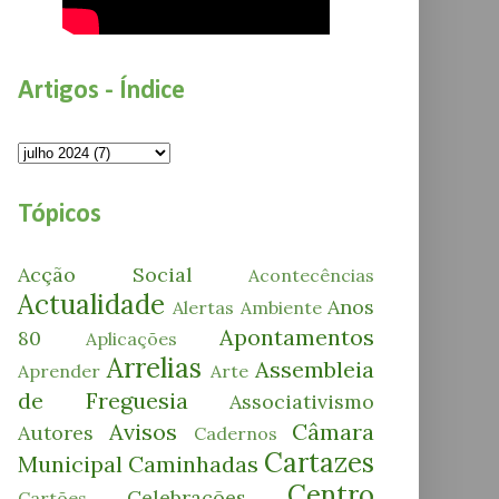
Artigos - Índice
Tópicos
Acção Social
Acontecências
Actualidade
Anos
Alertas
Ambiente
Apontamentos
80
Aplicações
Arrelias
Assembleia
Aprender
Arte
de Freguesia
Associativismo
Avisos
Câmara
Autores
Cadernos
Cartazes
Municipal
Caminhadas
Centro
Celebrações
Cartões