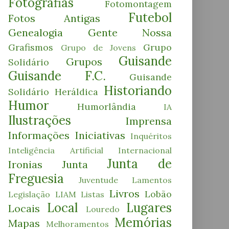
Fotografias
Fotomontagem
Futebol
Fotos Antigas
Genealogia
Gente Nossa
Grafismos
Grupo
Grupo de Jovens
Guisande
Grupos
Solidário
Guisande F.C.
Guisande
Historiando
Solidário
Heráldica
Humor
Humorlândia
IA
Ilustrações
Imprensa
Informações
Iniciativas
Inquéritos
Inteligência Artificial
Internacional
Junta de
Ironias
Junta
Freguesia
Juventude
Lamentos
Livros
Lobão
Legislação
LIAM
Listas
Local
Lugares
Locais
Louredo
Memórias
Mapas
Melhoramentos