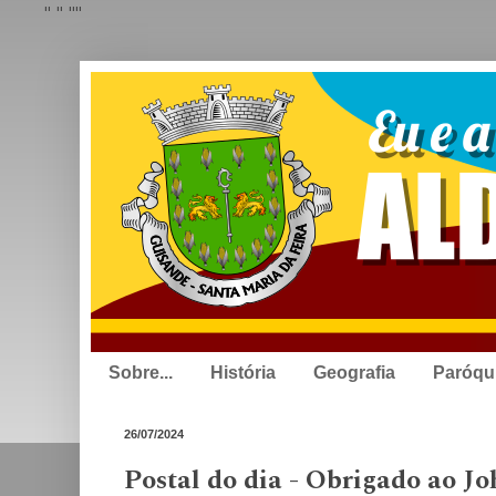
"
" "
"
Sobre...
História
Geografia
Paróqu
26/07/2024
Postal do dia - Obrigado ao J