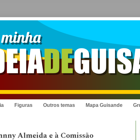
ia
Figuras
Outros temas
Mapa Guisande
Gr
ohnny Almeida e à Comissão