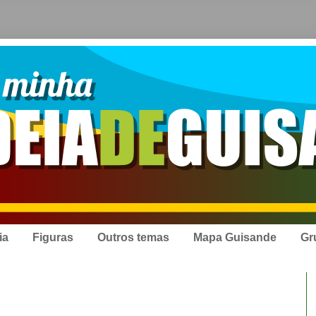
ia
Figuras
Outros temas
Mapa Guisande
Gr