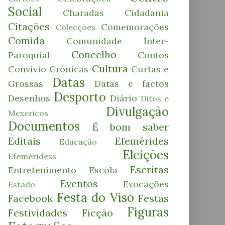
Social
Charadas
Cidadania
Citações
Comemorações
Colecções
Comida
Comunidade Inter-
Concelho
Paroquial
Contos
Cultura
Convívio
Crónicas
Curtas e
Datas
Grossas
Datas e factos
Desporto
Desenhos
Diário
Ditos e
Divulgação
Mexericos
Documentos
É bom saber
Editais
Efemérides
Educação
Eleições
Efeméridess
Escritas
Entretenimento
Escola
Eventos
Evocações
Estado
Festa do Viso
Facebook
Festas
Figuras
Festividades
Ficção