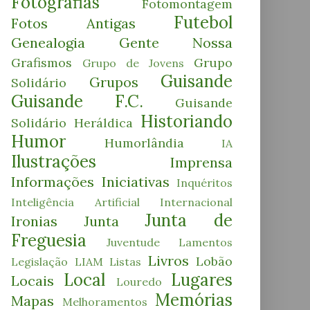
Fotografias
Fotomontagem
Futebol
Fotos Antigas
Genealogia
Gente Nossa
Grafismos
Grupo
Grupo de Jovens
Guisande
Grupos
Solidário
Guisande F.C.
Guisande
Historiando
Solidário
Heráldica
Humor
Humorlândia
IA
Ilustrações
Imprensa
Informações
Iniciativas
Inquéritos
Inteligência Artificial
Internacional
Junta de
Ironias
Junta
Freguesia
Juventude
Lamentos
Livros
Lobão
Legislação
LIAM
Listas
Local
Lugares
Locais
Louredo
Memórias
Mapas
Melhoramentos