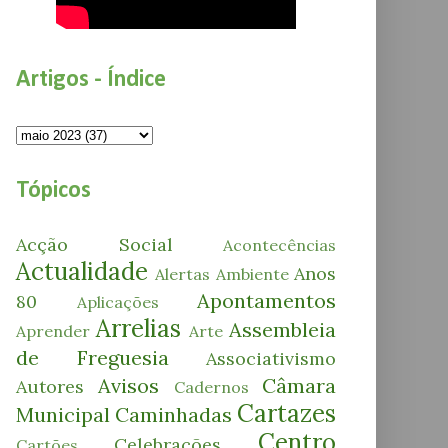
Artigos - Índice
Tópicos
Acção Social
Acontecências
Actualidade
Anos
Alertas
Ambiente
Apontamentos
80
Aplicações
Arrelias
Assembleia
Aprender
Arte
de Freguesia
Associativismo
Avisos
Câmara
Autores
Cadernos
Cartazes
Municipal
Caminhadas
Centro
Celebrações
Cartões